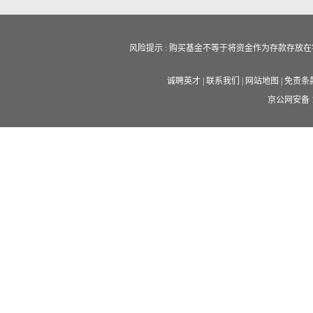
风险提示 : 购买基金不等于将资金作为存款存
诚聘英才
|
联系我们
|
网站地图
|
免责条
京公网安备 11