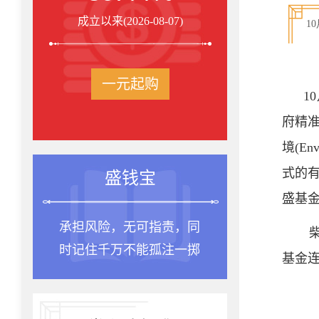
成立以来(2026-08-07)
1
一元起购
1
府精准
境(En
式的
盛钱宝
盛基
承担风险，无可指责，同
柴
时记住千万不能孤注一掷
基金