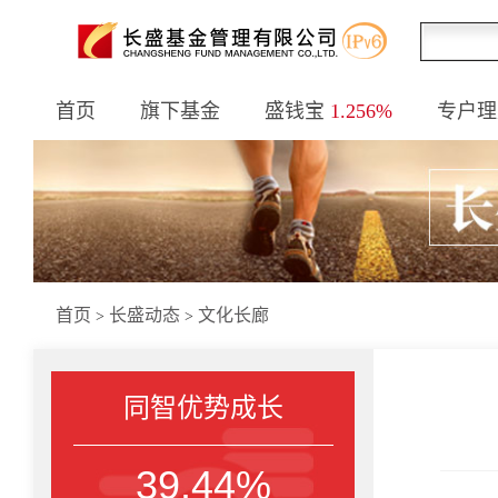
首页
旗下基金
盛钱宝
1.256%
专户理
首页
长盛动态
文化长廊
>
>
同智优势成长
39.44%