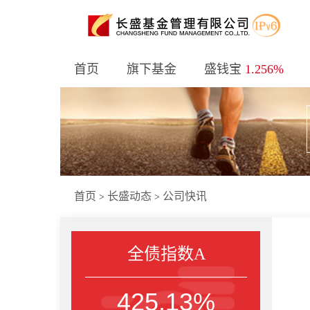
首页
旗下基金
盛钱宝
1.256%
首页
长盛动态
公司快讯
>
>
全债指数A
425.13%