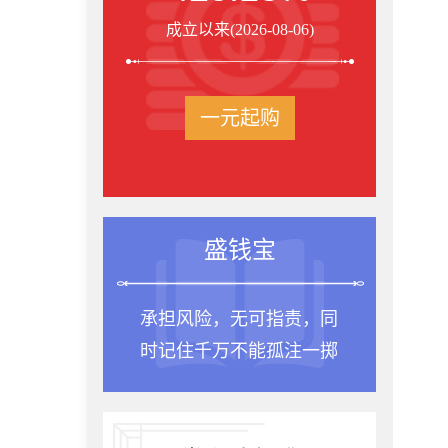
成立以来(2026-08-06)
一元起购
钱宝
投资箴言
无可指责，同
种一棵树最合适的时间
不能孤注一掷
是十年前，其次是现在。