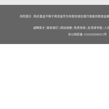
风险提示 : 购买基金不等于将资金作为存款存放在银行或者存款类
诚聘英才
|
联系我们
|
网站地图
|
免责条款
|
反洗钱专题
|
人
京公网安备 11010502040315号