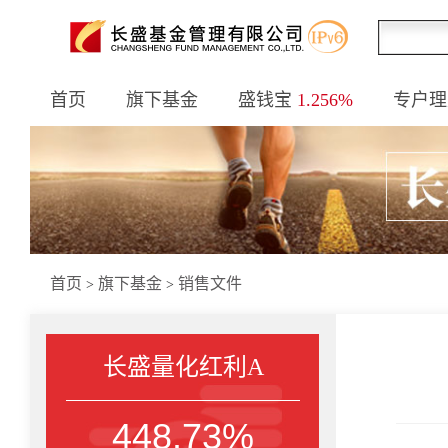
首页
旗下基金
盛钱宝
1.256%
专户理
首页
旗下基金
销售文件
>
>
长盛量化红利A
448.73%