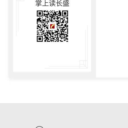
掌上读长盛