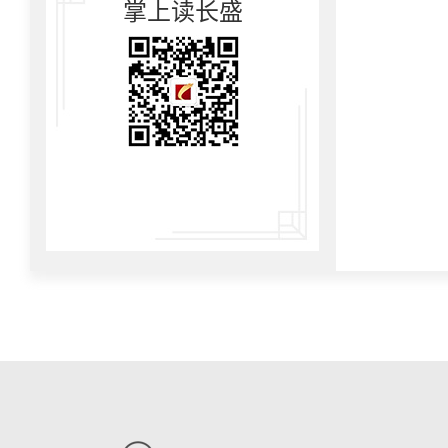
掌上读长盛