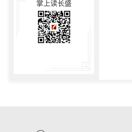
掌上读长盛