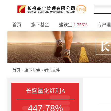
首页
旗下基金
盛钱宝
1.256%
专户理
首页
旗下基金
销售文件
>
>
长盛量化红利A
447.78%