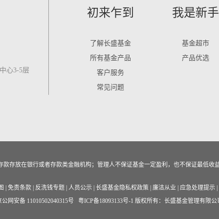
初来乍到
我是新手
了解长盛基金
基金超市
所有基金产品
产品优选
心3-5层
客户服务
常见问题
作为存款存放在银行或者存款类金融机构；管理人不保证基金一定盈利，也不保证最低收
图
|
免责条款
|
反洗钱专题
|
人员公示
|
长盛基金隐私权政策
|
廉洁从业
|
应急处理提示
|
公网安备 11010502040315号
粤ICP备18093133号-1
版权所有：长盛基金管理有限公