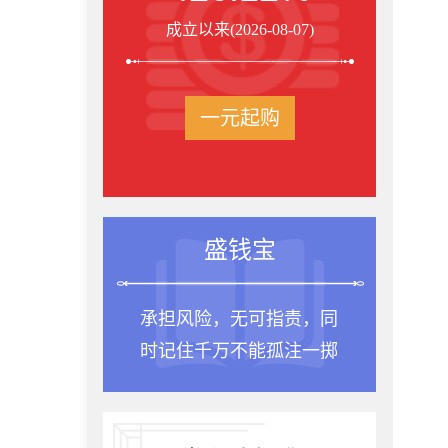
成立以来(2026-08-07)
一元起购
盛钱宝
承担风险，无可指责，同
时记住千万不能孤注一掷