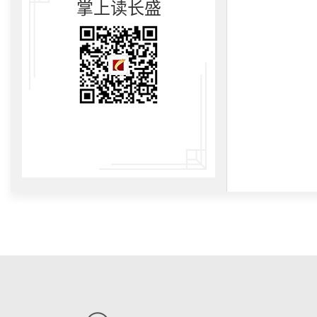
掌上读长盛