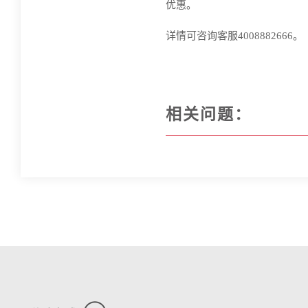
优惠。
详情可咨询客服4008882666。
相关问题：