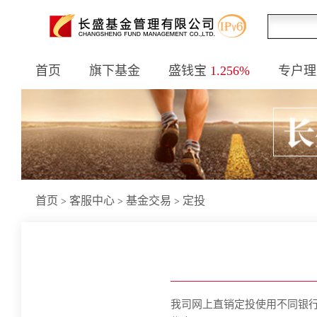
首页
旗下基金
盛钱宝
1.256%
专户理
首页
客服中心
基金交易
定投
>
>
>
我司网上直销定投使用不同银行