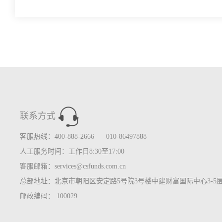
联系方式
客服热线：400-888-2666 010-86497888
人工服务时间：工作日8:30至17:00
客服邮箱：services@csfunds.com.cn
总部地址：北京市朝阳区安定路5号院3号楼中建财富国际中心3-5
邮政编码： 100029