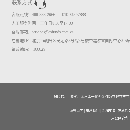
联系方式
客服热线：400-888-2666 010-86497888
人工服务时间：工作日8:30至17:00
客服邮箱：services@csfunds.com.cn
总部地址：北京市朝阳区安定路5号院3号楼中建财富国际中心3-5
邮政编码： 100029
风险提示 : 购买基金不等于将资金作为存款存
诚聘英才
|
联系我们
|
网站地图
|
免责条
京公网安备 11