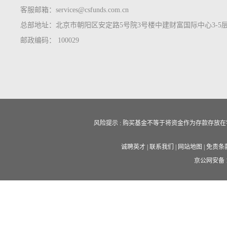
客服邮箱：services@csfunds.com.cn
总部地址：北京市朝阳区安定路5号院3号楼中建财富国际中心3-5
邮政编码： 100029
风险提示 : 购买基金不等于将资金作为存款存
诚聘英才
|
联系我们
|
网站地图
|
免责条
京公网安备 11