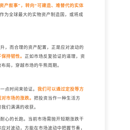
资产叙事”，转向“可建造、难替代的实体
作为全球最大的实物资产制造国，或将成
提升，而合理的资产配置，正是应对波动的
下保持韧性。
正如市场反复验证的道理，资
散布局，穿越市场的牛熊周期。
要一点时间来验证。
我们可以通过定投等方
面对市场的涨跌。
把投资当作一种生活方
馈我们满满的收获。
与耐心的长跑。当前市场需抛开短期涨跌干
容应对波动，方能在市场波动中把握节奏，