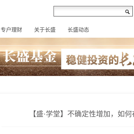
专户理财
关于长盛
长盛动态
【盛·学堂】不确定性增加，如何