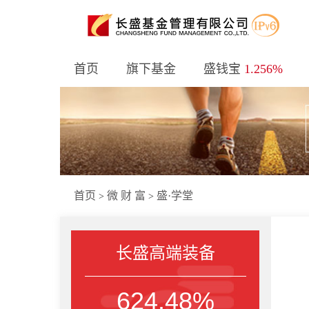
首页
旗下基金
盛钱宝
1.256%
首页
微 财 富
盛·学堂
>
>
长盛高端装备
624.48%