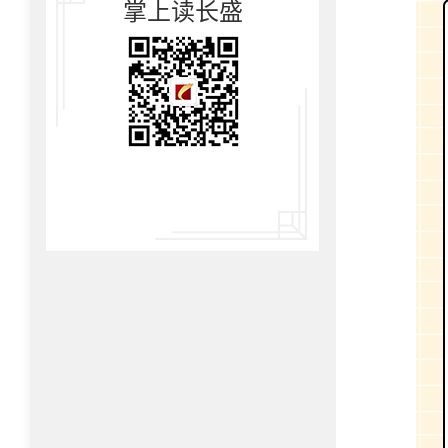
掌上读长盛