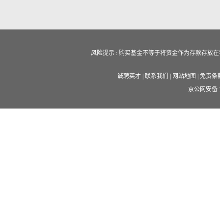
风险提示 : 购买基金不等于将资金作为存款存
诚聘英才
|
联系我们
|
网站地图
|
免责条
京公网安备 11