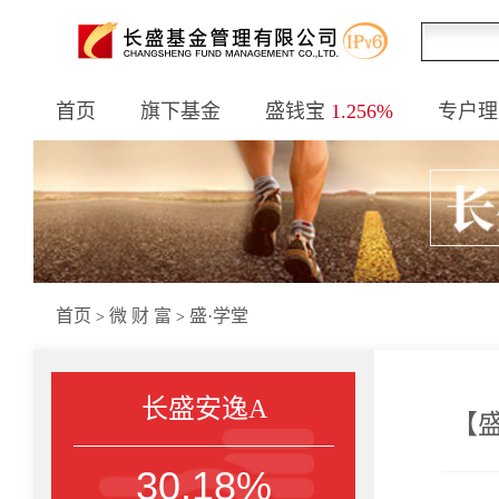
首页
旗下基金
盛钱宝
1.256%
专户理
首页
微 财 富
盛·学堂
>
>
长盛安逸A
【
30.18%