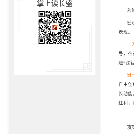
掌上读长盛
为
宏
表现。
一
号，往
避“踩
另
自主创
长动能
红利，
攻