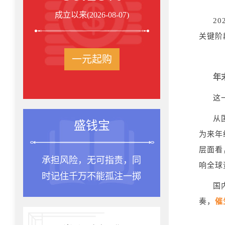
成立以来(2026-08-07)
20
关键阶
一元起购
年
这
从
盛钱宝
为来年
层面看
承担风险，无可指责，同
种一棵
响全球
时记住千万不能孤注一掷
是十年
国
奏，
催