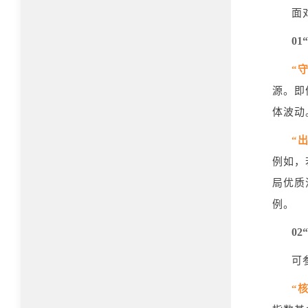
面
01“
“
源。即
体波动
“
例如，
局优质
例。
02“
可
“