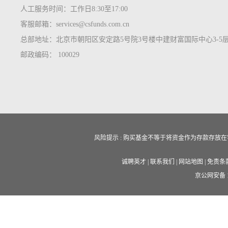
人工服务时间：工作日8:30至17:00
客服邮箱：services@csfunds.com.cn
总部地址：北京市朝阳区安定路5号院3号楼中建财富国际中心3-5
邮政编码： 100029
风险提示 : 购买基金不等于将资金作为存款存
诚聘英才
|
联系我们
|
网站地图
|
免责条
京公网安备 11