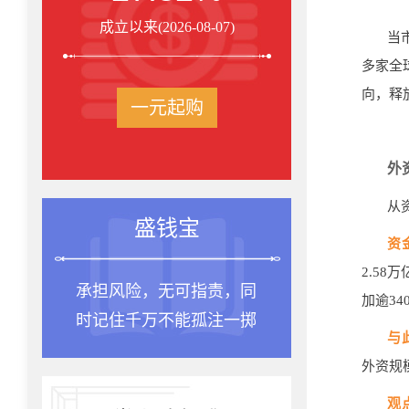
成立以来(2026-08-07)
当
多家全
向，释
一元起购
外
从
盛钱宝
资
2.5
承担风险，无可指责，同
种一棵
加逾34
时记住千万不能孤注一掷
是十年
与
外资规
观