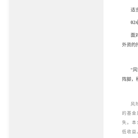
适
02
面
外资的
“
阵脚，
风
的基金
失。本
低收益