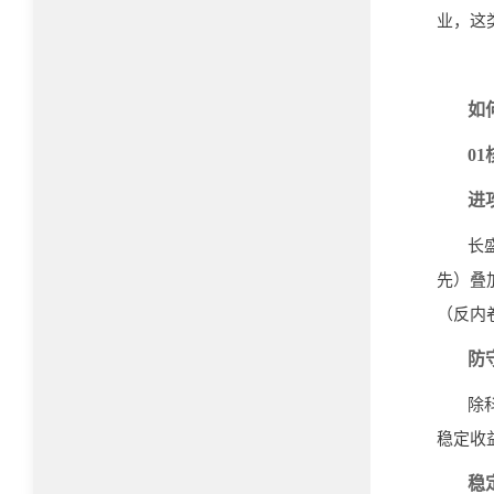
业，这
如
01
进
长
先）叠
（反内
防
除
稳定收
稳