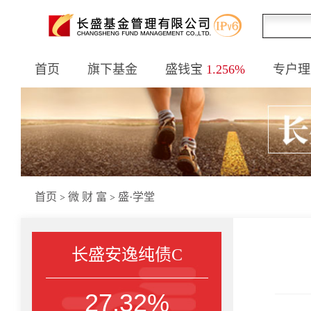
首页
旗下基金
盛钱宝
1.256%
专户理
首页
微 财 富
盛·学堂
>
>
长盛安逸纯债C
27.32%