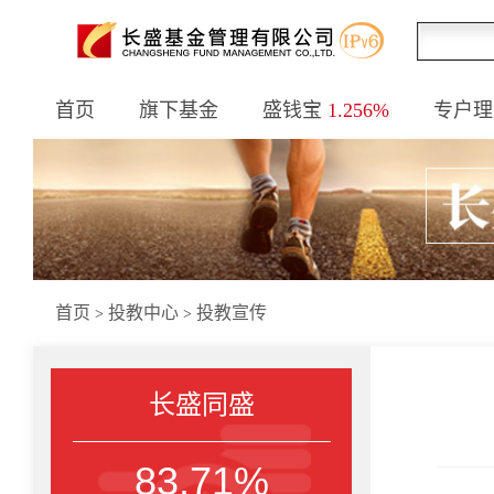
首页
旗下基金
盛钱宝
1.256%
专户理
首页
投教中心
投教宣传
>
>
长盛同盛
83.71%