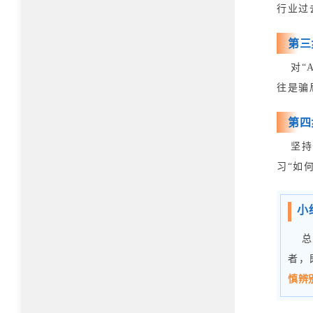
行业过
第三
对“
往是骗
第四
坚持
习“如
小
总
者，
慎辨