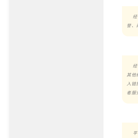
经
誉、
经
其他
入链
者服
平