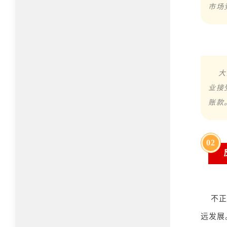
市场
大
业接
账款
0
2
不正
远发展