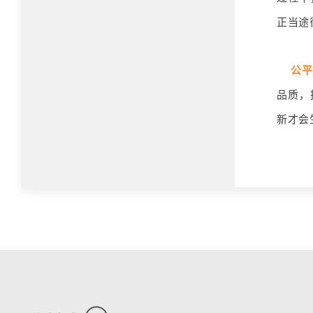
正当途
公平
品质，
新才会