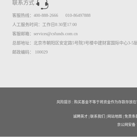
联系方式
客服热线：400-888-2666 010-86497888
人工服务时间：工作日8:30至17:00
客服邮箱：services@csfunds.com.cn
总部地址：北京市朝阳区安定路5号院3号楼中建财富国际中心3-5
邮政编码： 100029
风险提示 : 购买基金不等于将资金作为存款存
诚聘英才
|
联系我们
|
网站地图
|
免责条
京公网安备 11