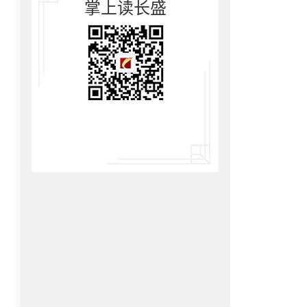
掌上读长盛