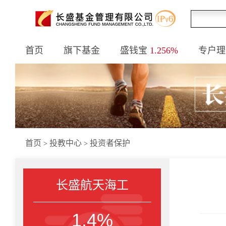
首页
旗下基金
盛钱宝
1.256%
专户理
首页
投教中心
投资者保护
>
>
长盛航天海工
1.4%