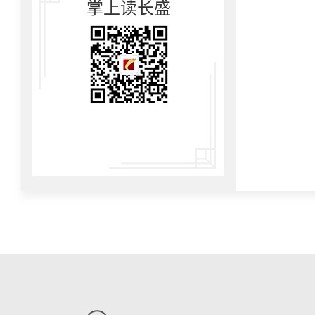
掌上读长盛