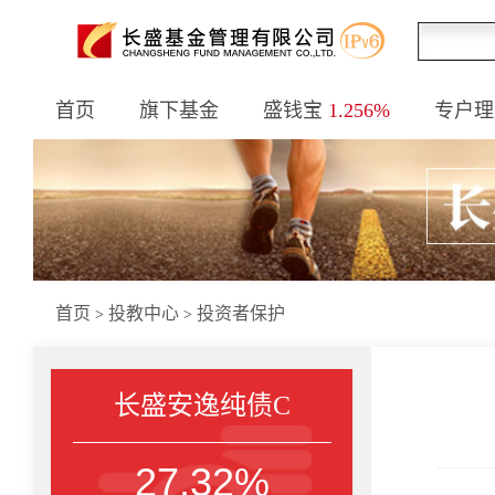
首页
旗下基金
盛钱宝
1.256%
专户理
首页
投教中心
投资者保护
>
>
长盛安逸纯债C
27.32%