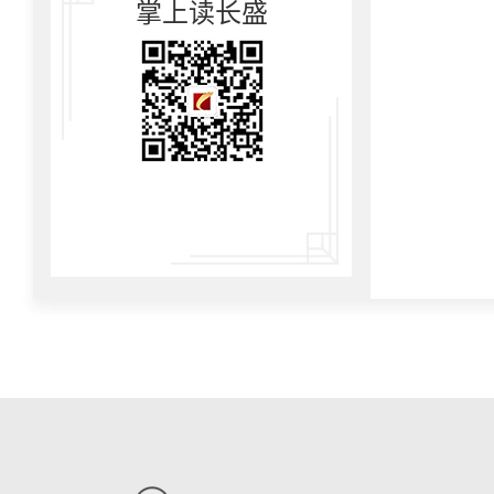
掌上读长盛