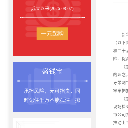
成立以来(2026-08-07)
一元起购
新
（以下
和二十
险、促
《
盛钱宝
的理念
牙带刺
承担风险，无可指责，同
牢牢把
《
时记住千万不能孤注一掷
现场检
市公司
推动上