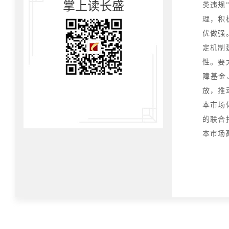
掌上读长盛
类违规
理，积
优做强
定机制
性。要
障基金
放，推
本市场
的联合
本市场