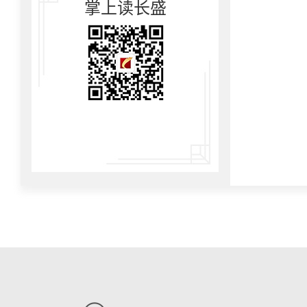
掌上读长盛