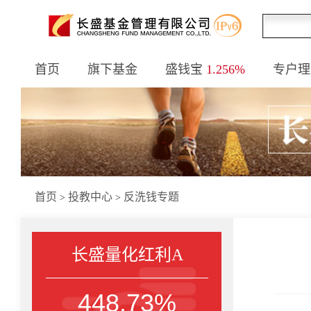
首页
旗下基金
盛钱宝
1.256%
专户理
首页
投教中心
反洗钱专题
>
>
长盛量化红利A
448.73%