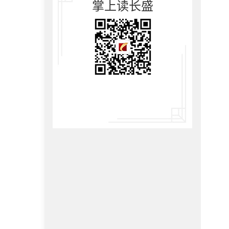
掌上读长盛