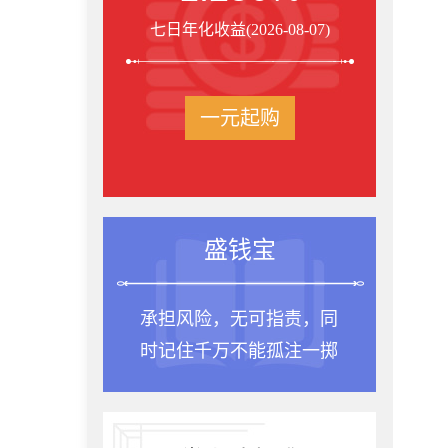
七日年化收益(2026-08-07)
一元起购
盛钱宝
承担风险，无可指责，同
时记住千万不能孤注一掷