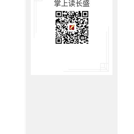
掌上读长盛