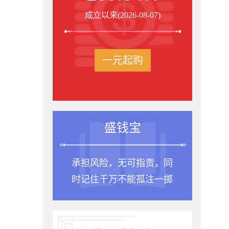
成立以来(2026-08-07)
一元起购
盛钱宝
承担风险，无可指责，同
时记住千万不能孤注一掷