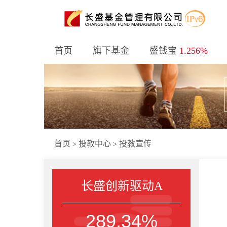
首页
旗下基金
盛钱宝
1.256%
首页
投教中心
投教宣传
>
>
长盛创新驱动A
289.34%