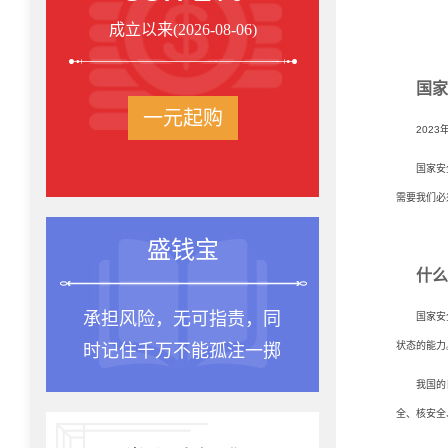
成立以来(2026-08-06)
国家
一元起购
2023
国家安
需要我们必
盛钱宝
什么
承担风险，无可指责，同
种一棵
国家安
状态的能力
时记住千万不能孤注一掷
是十年
我国的
全、核安全