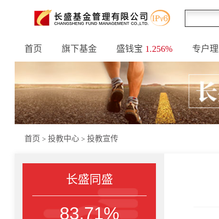
首页
旗下基金
盛钱宝
1.256%
专户理
首页
投教中心
投教宣传
>
>
长盛同盛
83.71%