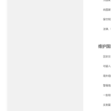
为国家
向国家
保守所
法律、
维护国
国家安
可疑人
境外组
警惕境
一些有
买卖属