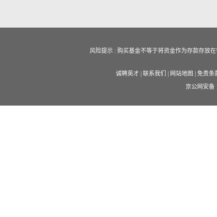
风险提示 : 购买基金不等于将资金作为存款存
诚聘英才
|
联系我们
|
网站地图
|
免责条
京公网安备 11