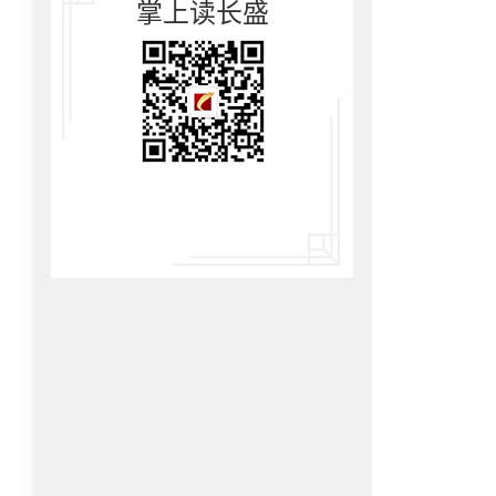
掌上读长盛