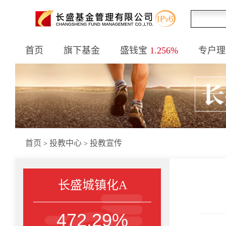
首页
旗下基金
盛钱宝
1.256%
专户理
首页
投教中心
投教宣传
>
>
长盛城镇化A
472.29%