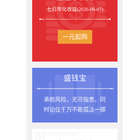
七日年化收益(2026-08-07)
一元起购
盛钱宝
承担风险，无可指责，同
时记住千万不能孤注一掷