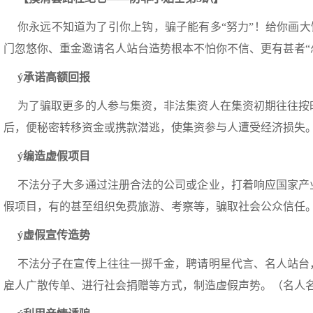
你永远不知道为了引你上钩，骗子能有多“努力”！给你画大饼
门忽悠你、重金邀请名人站台造势根本不怕你不信、更有甚者“怂恿、
ý
承诺高额回报
为了骗取更多的人参与集资，非法集资人在集资初期往往按
后，便秘密转移资金或携款潜逃，使集资参与人遭受经济损失
ý
编造虚假项目
不法分子大多通过注册合法的公司或企业，打着响应国家产
假项目，有的甚至组织免费旅游、考察等，骗取社会公众信任
ý
虚假宣传造势
不法分子在宣传上往往一掷千金，聘请明星代言、名人站台
雇人广散传单、进行社会捐赠等方式，制造虚假声势。（名人