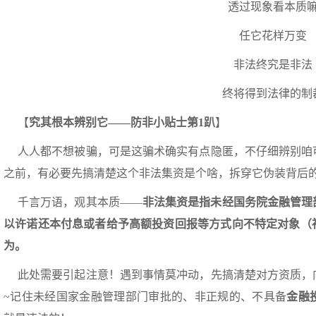
透过现象看本质
任它花样万变
非法终究是非法
终将得到法律的制
【
究其根本辨别它——防非小贴士第1趴
】
人人都不想被骗，可是这骗术确实有点隐匿，不仔细辨别咱
之前，有必要先搞清楚这个非法集资是个啥，拆穿它伪装背后的
千言万语，观其本质——
非法集资是指未经国务院金融管理
以许诺还本付息或者给予高额投资回报等方式向不特定对象（
为。
此处需要引起注意！遇到事情莫冲动，先搞清楚对方资质，
~记住未经国家金融管理部门审批的、非正规的、不具备
金融