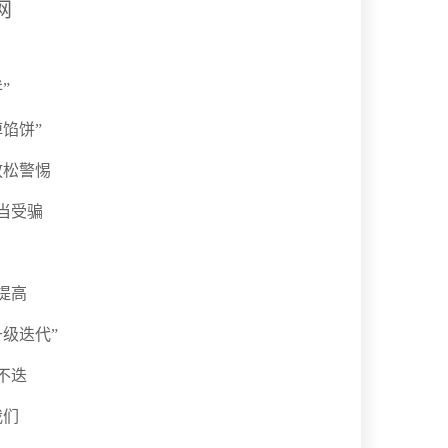
网
”
馅饼”
放松警惕
当受骗
提高
级迭代”
不迭
我们