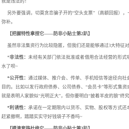
就是违法的！
另外要强调，切莫贪恋骗子开的“空头支票”（高额回报）
弥补。
【把握特性拿捏它——防非小贴士第2趴】
虽然非法集资行为比较隐匿，但我们还是能够通过3大特征
*
非法性：
未经有关部门依法批准或者借用合法经营的形式
水了呗~
*
公开性：
通过媒体、推介会、传单、手机短信等途径向社
目的。比如以发行政府债券、公司债券、“会员卡”等形式集
就是表明人家貌似“光明正大”，但你要明白“披着羊皮的狼”终
*
利诱性：
承诺在一定期限内以货币、实物、股权等方式还
赶紧撤啊，踏踏实实守好钱袋子不香吗~
【摸清套路杜绝它——防非小贴士第3趴】