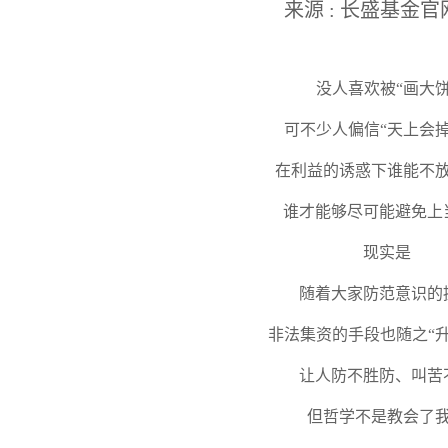
来源 : 长盛基金官
没人喜欢被“画大饼
可不少人偏信“天上会掉
在利益的诱惑下谁能不
谁才能够尽可能避免上
投资箴言
现实是
随着大家防范意识的
种一棵树最合适的时间
非法集资的手段也随之“升
是十年前，其次是现在。
让人防不胜防、叫苦
但哲学不是教会了