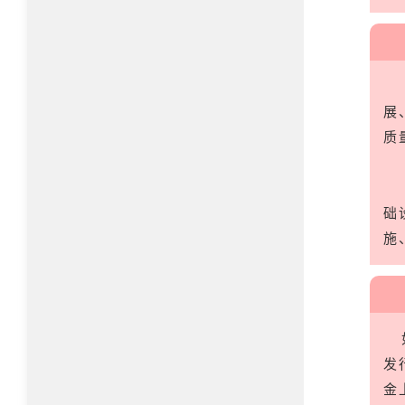
展
质
础
施
发
金