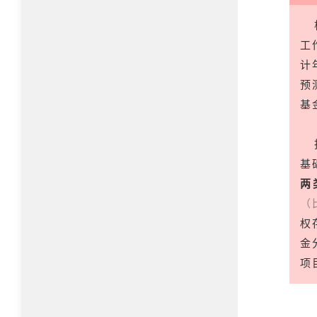
工
计
预
基
基
两
（
权
金
项