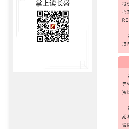
掌上读长盛
投
托
R
项
等
资
期
健