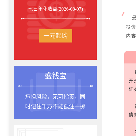
七日年化收益(2026-08-07)
投资
一元起购
内
投资箴言
开
证
，同
种一棵树最合适的时间
一掷
是十年前，其次是现在。
债