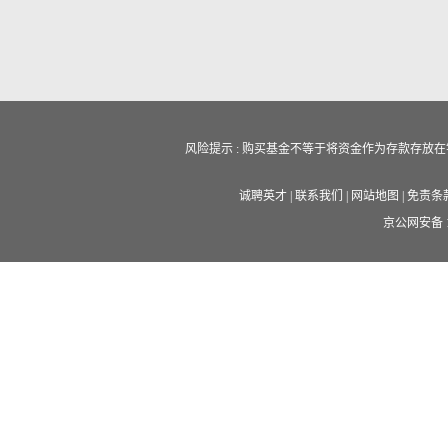
风险提示 : 购买基金不等于将资金作为存款存
诚聘英才
|
联系我们
|
网站地图
|
免责条
京公网安备 11