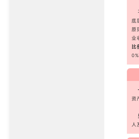
底
原
业
比
0
资
人