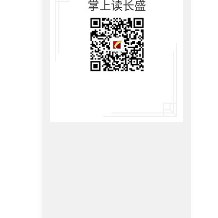
掌上读长盛