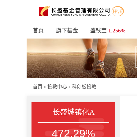
首页
旗下基金
盛钱宝
1.256%
首页
投教中心
科创板投教
>
>
长盛城镇化A
472.29%