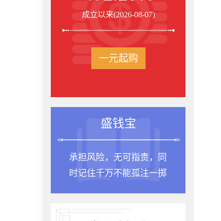
成立以来(2026-08-07)
一元起购
投资箴言
责，同
种一棵树最合适的时间
注一掷
是十年前，其次是现在。