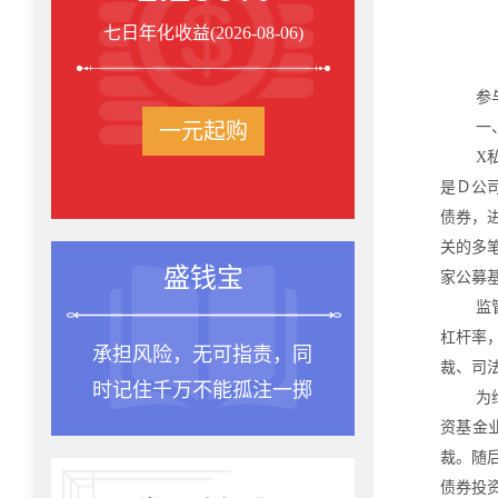
七日年化收益(2026-08-06)
参
一元起购
一
X
是Ｄ公
债券，
关的多
盛钱宝
家公募
监
杠杆率
承担风险，无可指责，同
裁、司
时记住千万不能孤注一掷
为
资基金
裁。随
债券投