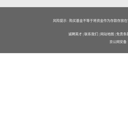
风险提示 : 购买基金不等于将资金作为存款存
诚聘英才
|
联系我们
|
网站地图
|
免责条
京公网安备 11