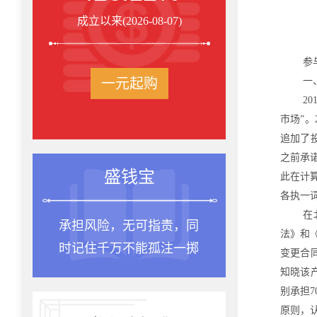
成立以来(2026-08-07)
参
一元起购
一
2
市场”。
追加了
之前承
盛钱宝
此在计
各执一
在
承担风险，无可指责，同
法》和
时记住千万不能孤注一掷
变更合
知晓该
别承担
原则，