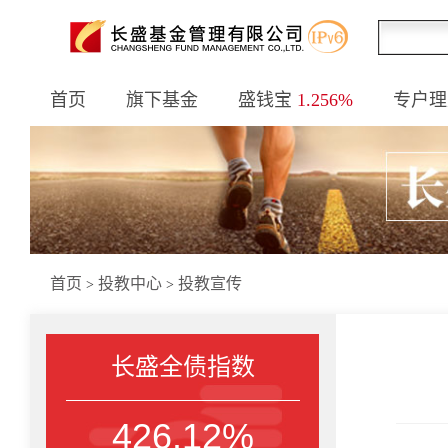
首页
旗下基金
盛钱宝
1.256%
专户理
首页
投教中心
投教宣传
>
>
长盛全债指数
426.12%