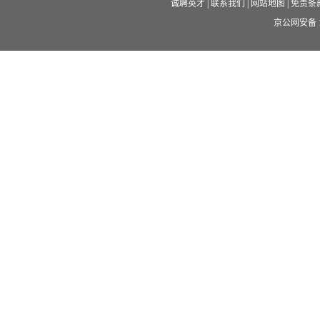
诚聘英才
|
联系我们
|
网站地图
|
免责条
京公网安备 11