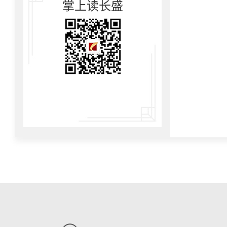
掌上读长盛