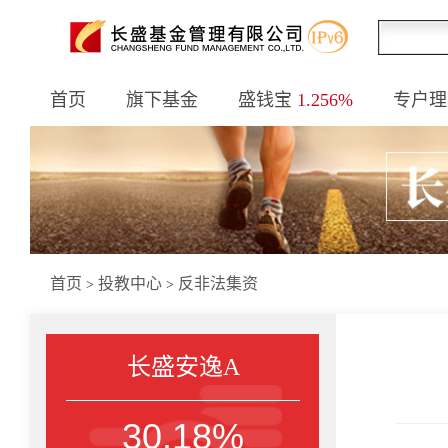
首页
旗下基金
盛钱宝
1.256%
专户理
首页
投教中心
反非法集资
>
>
长盛安逸A
30.18%