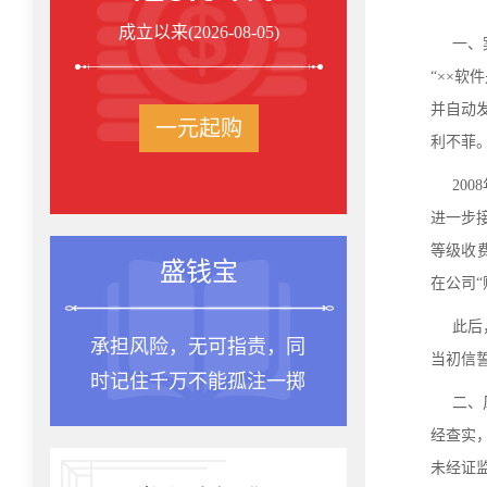
成立以来(2026-08-05)
一、
“××
并自动
一元起购
利不菲。
20
进一步
等级收
盛钱宝
在公司
此后
承担风险，无可指责，同
当初信
时记住千万不能孤注一掷
二、
经查实
未经证