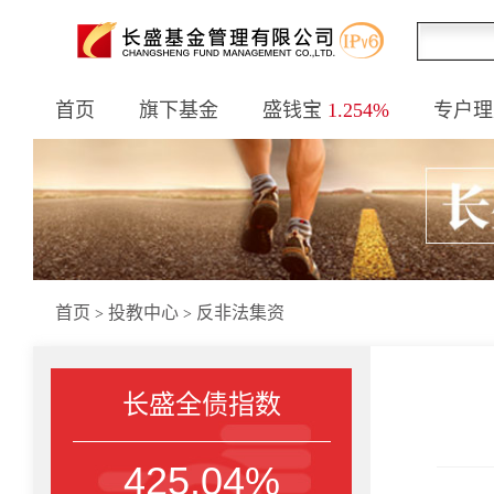
首页
旗下基金
盛钱宝
1.254%
专户理
首页
投教中心
反非法集资
>
>
长盛全债指数
425.04%