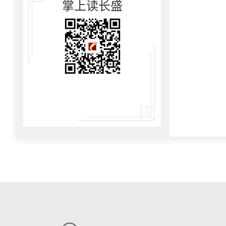
掌上读长盛