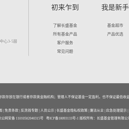
初来乍到
我是新手
了解长盛基金
基金超市
所有基金产品
产品优选
心3-5层
客户服务
常见问题
作为存款存放在银行或者存款类金融机构；管理人不保证基金一定盈利，也不保证最低收
图
|
免责条款
|
反洗钱专题
|
人员公示
|
长盛基金隐私权政策
|
廉洁从业
|
应急处理提示
|
公网安备 11010502040315号
粤ICP备18093133号-1
版权所有：长盛基金管理有限公