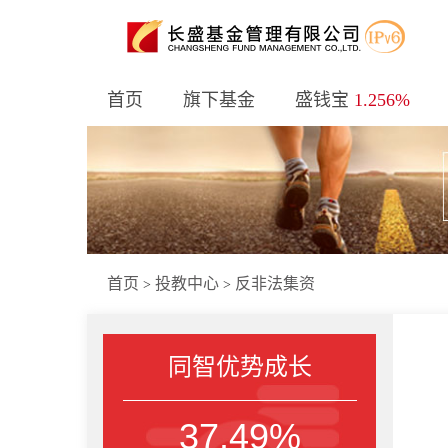
首页
旗下基金
盛钱宝
1.256%
首页
投教中心
反非法集资
>
>
同智优势成长
37.49%