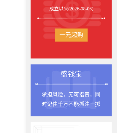
成立以来(2026-08-06)
一元起购
盛钱宝
承担风险，无可指责，同
时记住千万不能孤注一掷