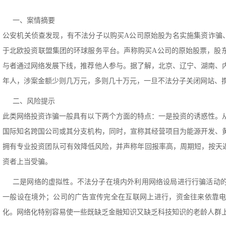
一、案情摘要
公安机关侦查发现，有不法分子以购买A公司原始股为名实施集资诈骗
于北欧投资联盟集团的环球服务平台。声称购买A公司的原始股票，股
与者通过网络发展下线，推荐他人参与。据了解，北京、辽宁、湖南、
年人，涉案金额少则几万元，多则几十万元，一旦不法分子关闭网站、
二、风险提示
此类网络投资诈骗一般具有以下两个方面的特点：一是投资的诱惑性。
国际知名跨国公司或其分支机构，同时，宣称其经营项目为能源开发、
拥有专业投资团队可有效降低风险，并声称年回报率高，周期短，按天返
资者上当受骗。
二是网络的虚拟性。不法分子在境内外利用网络设局进行行骗活动
一般设在境外；公司的广告宣传完全在互联网上进行，资金往来依靠
化。网络化特别容易使一些既缺乏金融知识又缺乏科技知识的老龄人群