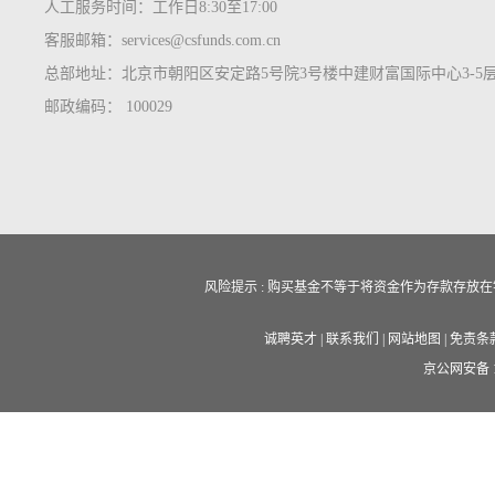
人工服务时间：工作日8:30至17:00
客服邮箱：services@csfunds.com.cn
总部地址：北京市朝阳区安定路5号院3号楼中建财富国际中心3-5
邮政编码： 100029
风险提示 : 购买基金不等于将资金作为存款存
诚聘英才
|
联系我们
|
网站地图
|
免责条
京公网安备 11