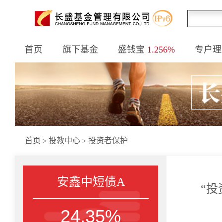
首页
旗下基金
盛钱宝
1.256%
专户理
首页
投教中心
投资者保护
>
>
安鑫中短债A
“
24.35%