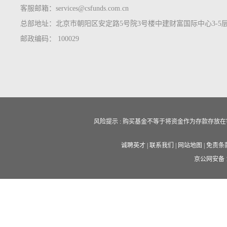
客服邮箱：services@csfunds.com.cn
总部地址：北京市朝阳区安定路5号院3号楼中建财富国际中心3-5
邮政编码： 100029
风险提示 : 购买基金不等于将资金作为存款存
诚聘英才
|
联系我们
|
网站地图
|
免责条
京公网安备 11