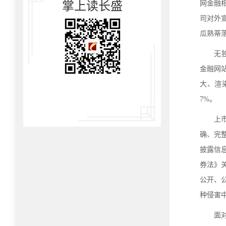
掌上读长盛
网金融
司对外
瓜熟蒂
无独
金融网
大、渲
7%。
上市
确、完
披露信
券法》
公开、
种侵害
面对