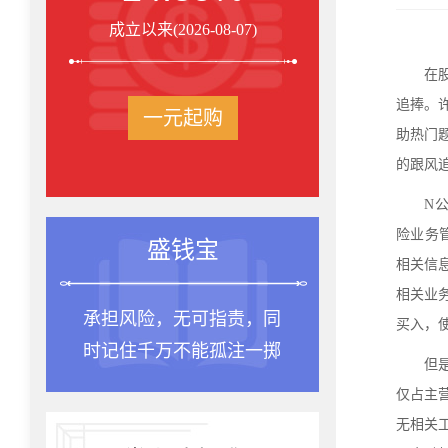
成立以来(2026-08-07)
在股
追捧。
一元起购
助热门
的跟风
N公
险业务
盛钱宝
相关信
相关业
承担风险，无可指责，同
买入，
时记住千万不能孤注一掷
但是
仅占主
无相关