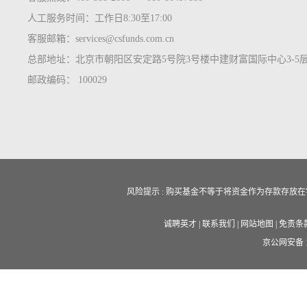
人工服务时间：工作日8:30至17:00
客服邮箱：services@csfunds.com.cn
总部地址：北京市朝阳区安定路5号院3号楼中建财富国际中心3-5
邮政编码： 100029
风险提示 : 购买基金不等于将资金作为存款存
诚聘英才
|
联系我们
|
网站地图
|
免责条
京公网安备 11