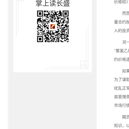
掌上读长盛
价格较1
然而
量合约
入的投
另一
“聚氯乙
约价格
如果
为了谋
扰乱正
易管理
市场行
期货
知识，