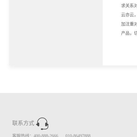
求关系
云亦云
加注重
产品，
联系方式
客服热线：400-888-2666 010-86497888