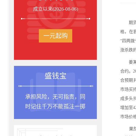
成立以来(2026-08-06)
期货
格，在
一元起购
“四两
涨杀跌
姜某
合约。2
盛钱宝
合预期
市场买持
承担风险，无可指责，同
成多头
时记住千万不能孤注一掷
增加至
市场价
果然