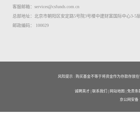
客服邮箱：services@csfunds.com.cn
总部地址：北京市朝阳区安定路5号院3号楼中建财富国际中心3-5
邮政编码： 100029
风险提示 : 购买基金不等于将资金作为存款存
诚聘英才
|
联系我们
|
网站地图
|
免责条
京公网安备 11