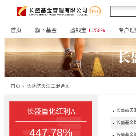
首页
旗下基金
盛钱宝
1.256%
专户理
首页
长盛航天海工混合A
>
长盛量化红利A
长盛航天
长盛基金管
447.78%
长盛基金管